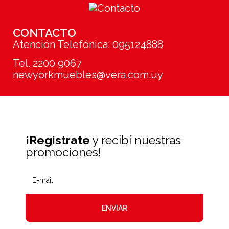
CONTACTO
Atención Telefónica: 095124888
Tel. 2200 9067
newyorkmuebles@vera.com.uy
¡Registrate
y recibí nuestras
promociones!
ENVIAR