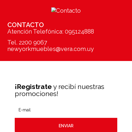
CONTACTO
Atención Telefónica: 095124888
Tel. 2200 9067
newyorkmuebles@vera.com.uy
¡Registrate
y recibí nuestras
promociones!
ENVIAR