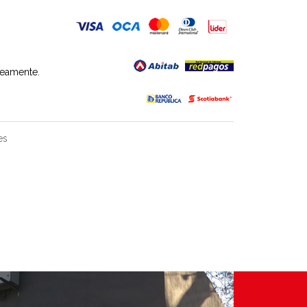
neamente.
es