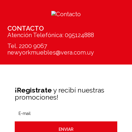
CONTACTO
Atención Telefónica: 095124888
Tel. 2200 9067
newyorkmuebles@vera.com.uy
¡Registrate
y recibí nuestras
promociones!
ENVIAR