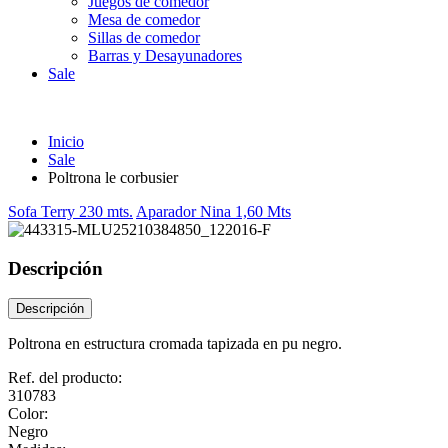
Juegos de comedor
Mesa de comedor
Sillas de comedor
Barras y Desayunadores
Sale
Inicio
Sale
Poltrona le corbusier
Sofa Terry 230 mts.
Aparador Nina 1,60 Mts
Descripción
Descripción
Poltrona en estructura cromada tapizada en pu negro.
Ref. del producto:
310783
Color:
Negro